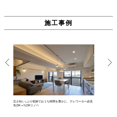
施工事例
広さ&たっぷり収納でおうち時間を豊かに、テレワーカー必見
モデルは
3LDK→1LDKリノベ
にこだわっ