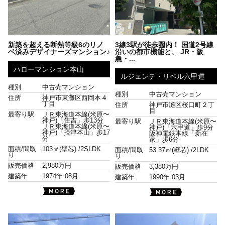
新築を超える断熱等級6のリノ
3線3駅が徒歩圏内！ 国道2号線
ベ済みデザイナーズマンション♪
沿いの都市機能と、 JR・阪
急・...
ハローマンション本山
ルジェンテ・リベル六甲道
種別
中古売マンション
種別
中古売マンション
住所
神戸市東灘区西岡本４
丁目
住所
神戸市灘区桜口町２丁
目
最寄り駅
ＪＲ東海道本線(米原〜
神戸)「住吉」歩13分
最寄り駅
ＪＲ東海道本線(米原〜
ＪＲ東海道本線(米原〜
神戸)「六甲道」歩9分
神戸)「摂津本山」歩17
阪神電鉄本線「新在
分
家」歩6分
面積/間取
103㎡(壁芯) /
2SLDK
面積/間取
53.37㎡(壁芯) /
2LDK
り
り
販売価格
2,980万円
販売価格
3,380万円
建築年
1974年 08月
建築年
1990年 03月