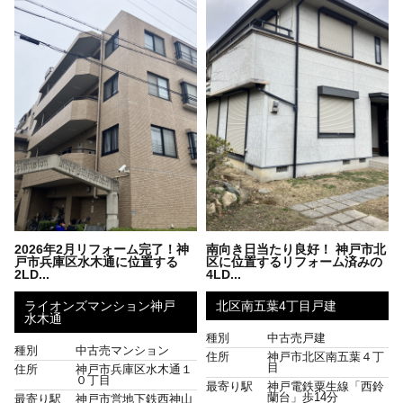
2026年2月リフォーム完了！神
南向き日当たり良好！ 神戸市北
戸市兵庫区水木通に位置する
区に位置するリフォーム済みの
2LD...
4LD...
ライオンズマンション神戸
北区南五葉4丁目戸建
水木通
種別
中古売戸建
種別
中古売マンション
住所
神戸市北区南五葉４丁
目
住所
神戸市兵庫区水木通１
０丁目
最寄り駅
神戸電鉄粟生線「西鈴
蘭台」歩14分
最寄り駅
神戸市営地下鉄西神山