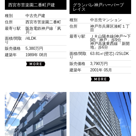
西宮市苦楽園二番町戸建
グランパレ神戸ハーバープ
レイス
種別
中古売戸建
種別
中古売マンション
住所
西宮市苦楽園二番町
住所
神戸市兵庫区湊町１丁
最寄り駅
阪急電鉄神戸線「夙
目
川」
最寄り駅
ＪＲ山陽本線(神戸〜下
面積/間取
/
4LDK
関)「神戸」歩9分
り
神戸高速東西線「新開
地」歩6分
販売価格
5,380万円
面積/間取
63.81㎡(壁芯) /
2SLDK
建築年
1989年 08月
り
販売価格
3,790万円
建築年
2001年 05月