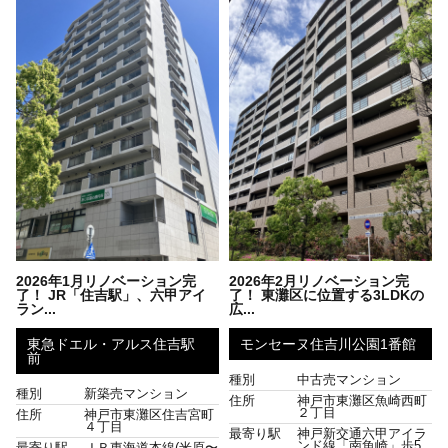
2026年1月リノベーション完
2026年2月リノベーション完
了！ JR「住吉駅」、六甲アイ
了！ 東灘区に位置する3LDKの
ラン...
広...
東急ドエル・アルス住吉駅
モンセーヌ住吉川公園1番館
前
種別
中古売マンション
種別
新築売マンション
住所
神戸市東灘区魚崎西町
２丁目
住所
神戸市東灘区住吉宮町
４丁目
最寄り駅
神戸新交通六甲アイラ
ンド線「南魚崎」歩5