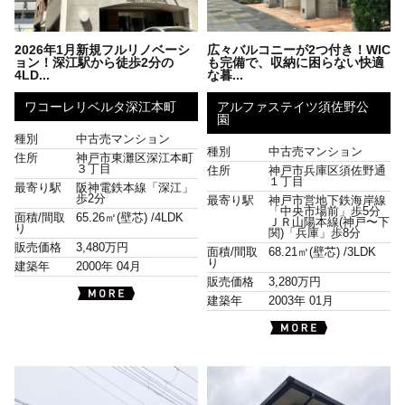
2026年1月新規フルリノベーシ
広々バルコニーが2つ付き！WIC
ョン！深江駅から徒歩2分の
も完備で、収納に困らない快適
4LD...
な暮...
ワコーレリベルタ深江本町
アルファステイツ須佐野公
園
種別
中古売マンション
種別
中古売マンション
住所
神戸市東灘区深江本町
３丁目
住所
神戸市兵庫区須佐野通
１丁目
最寄り駅
阪神電鉄本線「深江」
歩2分
最寄り駅
神戸市営地下鉄海岸線
「中央市場前」歩5分
面積/間取
65.26㎡(壁芯) /
4LDK
ＪＲ山陽本線(神戸〜下
り
関)「兵庫」歩8分
販売価格
3,480万円
面積/間取
68.21㎡(壁芯) /
3LDK
り
建築年
2000年 04月
販売価格
3,280万円
建築年
2003年 01月