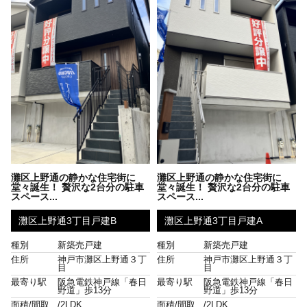
灘区上野通の静かな住宅街に
灘区上野通の静かな住宅街に
堂々誕生！ 贅沢な2台分の駐車
堂々誕生！ 贅沢な2台分の駐車
スペース...
スペース...
灘区上野通3丁目戸建B
灘区上野通3丁目戸建A
種別
新築売戸建
種別
新築売戸建
住所
神戸市灘区上野通３丁
住所
神戸市灘区上野通３丁
目
目
最寄り駅
阪急電鉄神戸線「春日
最寄り駅
阪急電鉄神戸線「春日
野道」歩13分
野道」歩13分
面積/間取
/
2LDK
面積/間取
/
2LDK