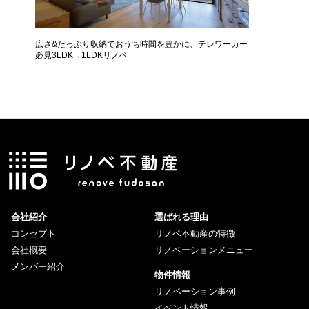
広さ&たっぷり収納でおうち時間を豊かに、テレワーカー
モデルは
必見3LDK→1LDKリノベ
ザインに
会社紹介
選ばれる理由
コンセプト
リノベ不動産の特徴
会社概要
リノベーションメニュー
メンバー紹介
物件情報
リノベーション事例
イベント情報