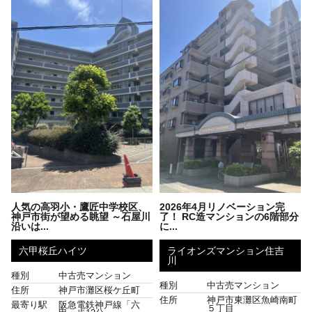
人気の高羽小・鷹匠中学校区、
2026年4月リノベーション完
神戸市街が望める眺望 ～石屋川
了！ RC造マンションの6階部分
沿いは...
に...
六甲桜丘ハイツ
ライオンズマンション住吉
川
種別
中古売マンション
種別
中古売マンション
住所
神戸市灘区桜ケ丘町
住所
神戸市東灘区魚崎南町
最寄り駅
阪急電鉄神戸線「六
５丁目