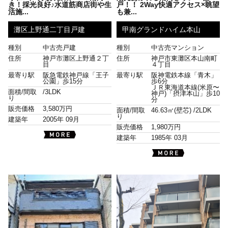
き！採光良好♪水道筋商店街や生
戸！！ 2Way快適アクセス×眺望
活施...
も兼...
灘区上野通二丁目戸建
甲南グランドハイム本山
種別
中古売戸建
種別
中古売マンション
住所
神戸市灘区上野通２丁
住所
神戸市東灘区本山南町
目
４丁目
最寄り駅
阪急電鉄神戸線「王子
最寄り駅
阪神電鉄本線「青木」
公園」歩15分
歩6分
ＪＲ東海道本線(米原〜
面積/間取
/
3LDK
神戸)「摂津本山」歩10
り
分
販売価格
3,580万円
面積/間取
46.63㎡(壁芯) /
2LDK
り
建築年
2005年 09月
販売価格
1,980万円
建築年
1985年 03月