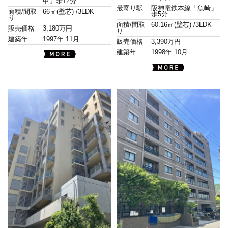
甲」歩12分
最寄り駅
阪神電鉄本線「魚崎」
面積/間取
66㎡(壁芯) /
3LDK
歩5分
り
面積/間取
60.16㎡(壁芯) /
3LDK
販売価格
3,180万円
り
建築年
1997年 11月
販売価格
3,390万円
建築年
1998年 10月