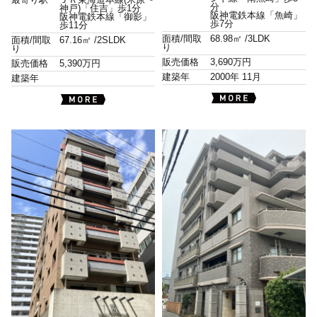
最寄り駅
ＪＲ東海道本線(米原〜
分
神戸)「住吉」歩1分
阪神電鉄本線「魚崎」
阪神電鉄本線「御影」
歩7分
歩11分
面積/間取
68.98㎡ /
3LDK
面積/間取
67.16㎡ /
2SLDK
り
り
販売価格
3,690万円
販売価格
5,390万円
建築年
2000年 11月
建築年