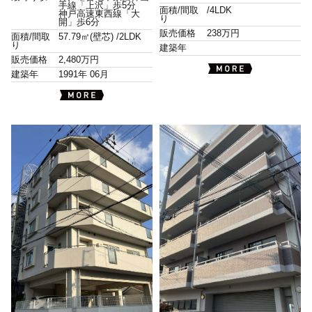
手線「上沢」歩5分
面積/間取
/
4LDK
神戸高速東西線「大
り
開」歩6分
販売価格
238万円
面積/間取
57.79㎡(壁芯) /
2LDK
り
建築年
販売価格
2,480万円
建築年
1991年 06月