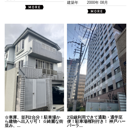
建築年
2000年 08月
☆車庫、並列2台分！駐車場か
2沿線利用できて通勤・通学至
ら建物へ出入り可！ ☆綺麗な街
便！駐車場権利付き！ 神戸ハー
並み、...
バーラ...