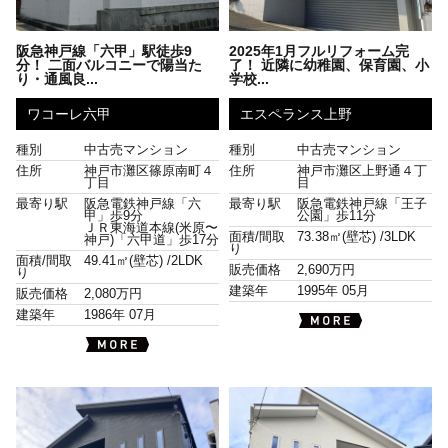
阪急神戸線「六甲」駅徒歩9
2025年1月フルリフォーム完
分！ 二面バルコニーで陽当た
了！ 近隣に幼稚園、保育園、小
り・通風良...
学校...
ワコーレ六甲
エスペランス上野
種別
中古売マンション
種別
中古売マンション
住所
神戸市灘区篠原南町４
住所
神戸市灘区上野通４丁
丁目
目
最寄り駅
阪急電鉄神戸線「六
最寄り駅
阪急電鉄神戸線「王子
甲」歩9分
公園」歩11分
ＪＲ東海道本線(米原〜
面積/間取
73.38㎡(壁芯) /
3LDK
神戸)「六甲道」歩17分
り
面積/間取
49.41㎡(壁芯) /
2LDK
販売価格
2,690万円
り
建築年
1995年 05月
販売価格
2,080万円
建築年
1986年 07月