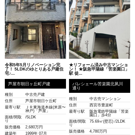
令和5年5月リノベーション完
★リフォーム済み中古マンショ
了！ 5LDKのゆとりある戸建住
ン！ ★阪急甲陽線「苦楽園口」
宅♪...
駅 徒...
芦屋市朝日ヶ丘町戸建
パレシェール苦楽園北夙川
通り
種別
中古売戸建
種別
中古売マンション
住所
芦屋市朝日ケ丘町
住所
西宮市豊楽町
最寄り駅
ＪＲ東海道本線(米原〜
神戸)「芦屋」
最寄り駅
阪急電鉄甲陽線「苦楽
園口」歩4分
面積/間取
/
5LDK
り
面積/間取
75.69㎡(壁芯) /
2LDK
り
販売価格
2,680万円
販売価格
4,780万円
建築年
1999年 07月