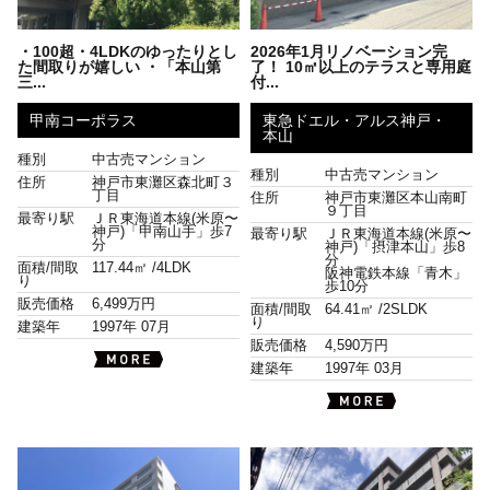
・100超・4LDKのゆったりとし
2026年1月リノベーション完
た間取りが嬉しい ・「本山第
了！ 10㎡以上のテラスと専用庭
三...
付...
甲南コーポラス
東急ドエル・アルス神戸・
本山
種別
中古売マンション
種別
中古売マンション
住所
神戸市東灘区森北町３
丁目
住所
神戸市東灘区本山南町
９丁目
最寄り駅
ＪＲ東海道本線(米原〜
神戸)「甲南山手」歩7
最寄り駅
ＪＲ東海道本線(米原〜
分
神戸)「摂津本山」歩8
分
面積/間取
117.44㎡ /
4LDK
阪神電鉄本線「青木」
り
歩10分
販売価格
6,499万円
面積/間取
64.41㎡ /
2SLDK
り
建築年
1997年 07月
販売価格
4,590万円
建築年
1997年 03月