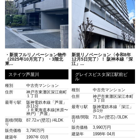
・新規フルリノベーション物件
新規リノベーション〈令和8年
（2025年10月完了） ・3階北
12月5日完了〉！ 阪神本線「深
東...
江」...
ステイツ芦屋川
グレイスビスタ深江駅前ビ
ル
種別
中古売マンション
種別
中古売マンション
住所
神戸市東灘区深江南町
１丁目
住所
神戸市東灘区深江本町
３丁目
最寄り駅
阪神電鉄本線「芦屋」
歩11分
最寄り駅
阪神電鉄本線「深江」
ＪＲ東海道本線(米原〜
歩1分
神戸)「芦屋」
面積/間取
71.3㎡(壁芯) /
3LDK
面積/間取
87.72㎡(壁芯) /
4LDK
り
り
販売価格
3,990万円
販売価格
3,790万円
建築年
1998年 04月
建築年
1997年 03月