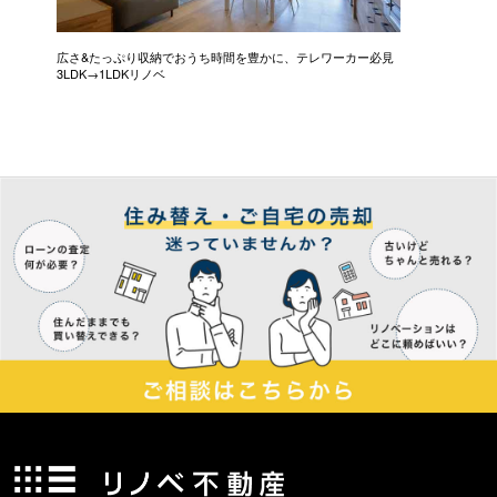
広さ&たっぷり収納でおうち時間を豊かに、テレワーカー必見
モデルは
3LDK→1LDKリノベ
にこだわっ