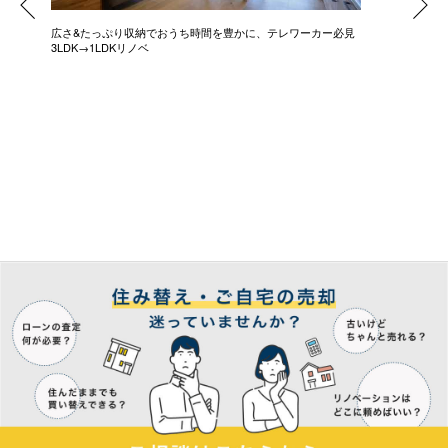
広さ&たっぷり収納でおうち時間を豊かに、テレワーカー必見
モデルは
3LDK→1LDKリノベ
にこだわっ