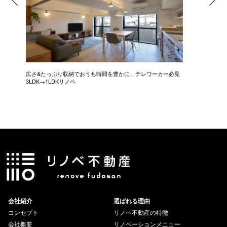
広さ&たっぷり収納でおうち時間を豊かに、テレワーカー必見
モデルは
3LDK→1LDKリノベ
にこだわっ
会社紹介
選ばれる理由
コンセプト
リノベ不動産の特徴
会社概要
リノベーションメニュー