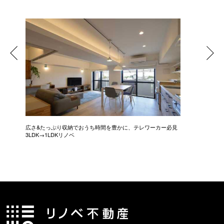
広さ&たっぷり収納でおうち時間を豊かに、テレワーカー必見
モデルは
3LDK→1LDKリノベ
にこだわっ