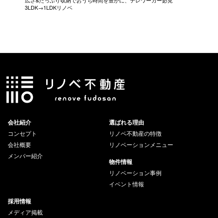
広さ&たっぷり収納でおうち時間を豊かに、テレワーカー必見
モデルは
3LDK→1LDKリノベ
にこだわっ
会社紹介
選ばれる理由
コンセプト
リノベ不動産の特徴
会社概要
リノベーションメニュー
メンバー紹介
物件情報
リノベーション事例
イベント情報
採用情報
メディア掲載