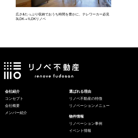
広さ&たっぷり収納でおうち時間を豊かに、テレワーカー必見
モデルは
3LDK→1LDKリノベ
にこだわっ
会社紹介
選ばれる理由
コンセプト
リノベ不動産の特徴
会社概要
リノベーションメニュー
メンバー紹介
物件情報
リノベーション事例
イベント情報