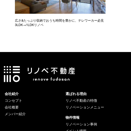
広さ&たっぷり収納でおうち時間を豊かに、テレワーカー必見
モデルは
3LDK→1LDKリノベ
にこだわっ
会社紹介
選ばれる理由
コンセプト
リノベ不動産の特徴
会社概要
リノベーションメニュー
メンバー紹介
物件情報
リノベーション事例
イベント情報