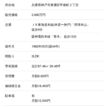
所在地
兵庫県神戸市東灘区甲南町２丁目
販売価格
3,690
万円
交通
ＪＲ東海道本線(米原〜神戸)「摂津本山」
徒歩9分
阪神電鉄本線「青木」
徒歩12分
築年月
1982年05月(築44年)
間取り
3LDK
専有面積
合計87.48㎡ 26.46坪
管理費
月額8,920円
修繕積立金
月額18,450円
駐車場
有
月額12,000円