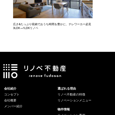
広さ&たっぷり収納でおうち時間を豊かに、テレワーカー必見
モデルは
3LDK→1LDKリノベ
にこだわっ
会社紹介
選ばれる理由
コンセプト
リノベ不動産の特徴
会社概要
リノベーションメニュー
メンバー紹介
物件情報
リノベーション事例