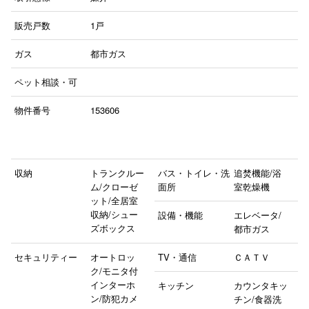
販売戸数
1戸
ガス
都市ガス
ペット相談・可
物件番号
153606
収納
トランクルー
バス・トイレ・洗
追焚機能/浴
ム/クローゼ
面所
室乾燥機
ット/全居室
収納/シュー
設備・機能
エレベータ/
ズボックス
都市ガス
セキュリティー
オートロッ
TV・通信
ＣＡＴＶ
ク/モニタ付
インターホ
キッチン
カウンタキッ
ン/防犯カメ
チン/食器洗