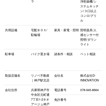
ラ
浄乾燥機/シ
ステムキッチ
ン/３口以上
コンロ/グリ
ル
共用設備
宅配ＢＯＸ/
家具・家電・照明
照明器具/人
駐輪場
感センサー付
照明/ダウン
ライト
駐車場
バイク置き場
諸条件・相談
ペット相談
取扱店舗名
リノベ不動産
会社名
株式会社D-
｜神戸駅北店
INNOVATION
会社住所
兵庫県神戸市
電話番号
078-945-8664
中央区元町通
7丁目1‐2ネオ
免許番号
アージュ神戸