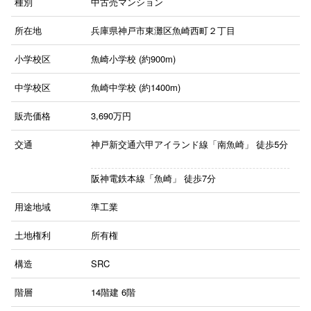
種別
中古売マンション
所在地
兵庫県神戸市東灘区魚崎西町２丁目
小学校区
魚崎小学校 (約900m)
中学校区
魚崎中学校 (約1400m)
販売価格
3,690
万円
交通
神戸新交通六甲アイランド線「南魚崎」
徒歩5分
阪神電鉄本線「魚崎」
徒歩7分
用途地域
準工業
土地権利
所有権
構造
SRC
階層
14階建
6階