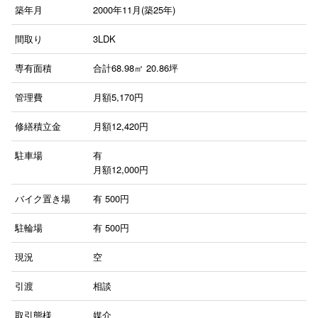
築年月
2000年11月(築25年)
間取り
3LDK
専有面積
合計68.98㎡ 20.86坪
管理費
月額5,170円
修繕積立金
月額12,420円
駐車場
有
月額12,000円
バイク置き場
有
500円
駐輪場
有
500円
現況
空
引渡
相談
取引態様
媒介