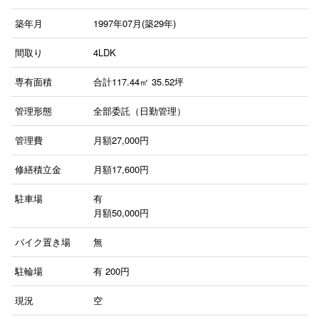
築年月
1997年07月(築29年)
間取り
4LDK
専有面積
合計117.44㎡ 35.52坪
管理形態
全部委託（日勤管理）
管理費
月額27,000円
修繕積立金
月額17,600円
駐車場
有
月額50,000円
バイク置き場
無
駐輪場
有
200円
現況
空