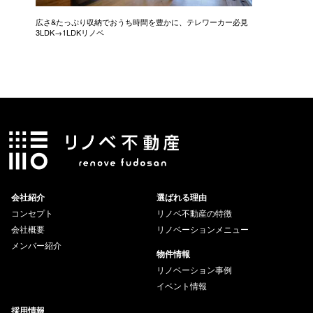
広さ&たっぷり収納でおうち時間を豊かに、テレワーカー必見
モデルは
3LDK→1LDKリノベ
にこだわっ
会社紹介
選ばれる理由
コンセプト
リノベ不動産の特徴
会社概要
リノベーションメニュー
メンバー紹介
物件情報
リノベーション事例
イベント情報
採用情報