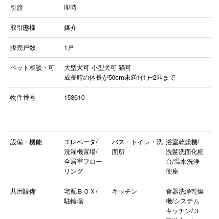
引渡
即時
取引態様
媒介
販売戸数
1戸
ペット相談・可
大型犬可
小型犬可
猫可
成長時の体長が50cm未満1住戸2匹まで
物件番号
153610
設備・機能
エレベータ/
バス・トイレ・洗
浴室乾燥機/
洗濯機置場/
面所
洗髪洗面化粧
全居室フロー
台/温水洗浄
リング
便座
共用設備
宅配ＢＯＸ/
キッチン
食器洗浄乾燥
駐輪場
機/システム
キッチン/３