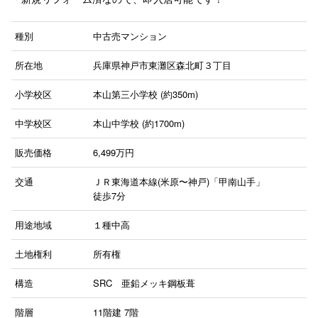
種別
中古売マンション
所在地
兵庫県神戸市東灘区森北町３丁目
小学校区
本山第三小学校 (約350m)
中学校区
本山中学校 (約1700m)
販売価格
6,499
万円
交通
ＪＲ東海道本線(米原〜神戸)「甲南山手」
徒歩7分
用途地域
１種中高
土地権利
所有権
構造
SRC 亜鉛メッキ鋼板葺
階層
11階建
7階