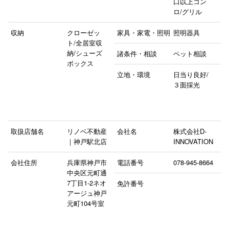
口以上コン
ロ/グリル
収納
クローゼッ
家具・家電・照明
照明器具
ト/全居室収
納/シューズ
諸条件・相談
ペット相談
ボックス
立地・環境
日当り良好/
３面採光
取扱店舗名
リノベ不動産
会社名
株式会社D-
｜神戸駅北店
INNOVATION
会社住所
兵庫県神戸市
電話番号
078-945-8664
中央区元町通
7丁目1‐2ネオ
免許番号
アージュ神戸
元町104号室