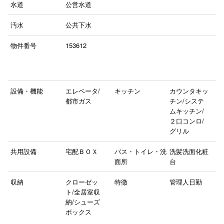
水道
公営水道
汚水
公共下水
物件番号
153612
設備・機能
エレベータ/
キッチン
カウンタキッ
都市ガス
チン/システ
ムキッチン/
２口コンロ/
グリル
共用設備
宅配ＢＯＸ
バス・トイレ・洗
洗髪洗面化粧
面所
台
収納
クローゼッ
特徴
管理人日勤
ト/全居室収
納/シューズ
ボックス