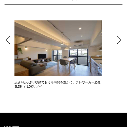
広さ&たっぷり収納でおうち時間を豊かに、テレワーカー必見
モデルは
3LDK→1LDKリノベ
にこだわっ