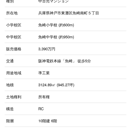
種別
中古売マンション
所在地
兵庫県神戸市東灘区魚崎南町５丁目
小学校区
魚崎小学校 (約600m)
中学校区
魚崎中学校 (約950m)
販売価格
3,390
万円
交通
阪神電鉄本線「魚崎」
徒歩5分
用途地域
準工業
地積
3124.89㎡ (945.27坪)
土地権利
所有権
構造
RC
階層
10階建
6階