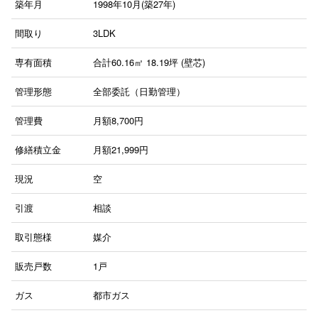
築年月
1998年10月(築27年)
間取り
3LDK
専有面積
合計60.16㎡ 18.19坪 (壁芯)
管理形態
全部委託（日勤管理）
管理費
月額8,700円
修繕積立金
月額21,999円
現況
空
引渡
相談
取引態様
媒介
販売戸数
1戸
ガス
都市ガス