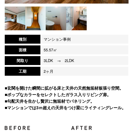
種別
マンション事例
面積
55.57㎡
間取り
3LDK → 2LDK
工期
2ヶ月
■玄関を開けた瞬間に拡がる床と天井の天然無垢材板張り空間。
■ポップなカラーをセレクトしたガラス入りリビング扉。
■勾配天井を生かし贅沢に無垢材でパネリング。
■マンションでは3ｍ超えの天井をつけ梁にライティングレール。