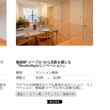
eリ
無垢材“メープル”から北欧を感じる
『NordicStyleリノベーション』
種別
マンション事例
間取り
2LDK → 1LDK
好き
ワクワクのDINKSライフを実現するマンション・リノ
を
ベーション。無垢材“メープル”から北欧を感じ...
庭あり
カフェ風
ナチュラル
無垢の木