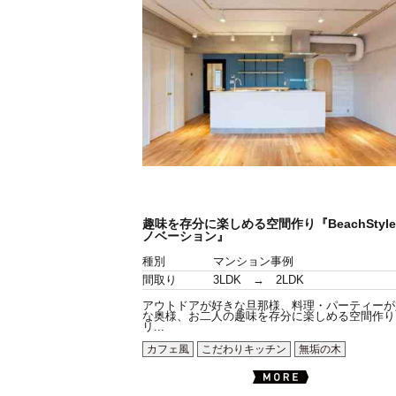
趣味を存分に楽しめる空間作り『BeachStyl
ノベーション』
種別
マンション事例
間取り
3LDK → 2LDK
アウトドアが好きな旦那様、料理・パーティーが
な奥様、お二人の趣味を存分に楽しめる空間作り
リ...
カフェ風
こだわりキッチン
無垢の木