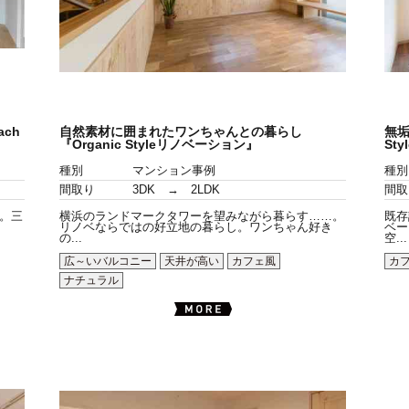
ch
自然素材に囲まれたワンちゃんとの暮らし
無垢
『Organic Styleリノベーション』
St
種別
マンション事例
種別
間取り
3DK → 2LDK
間取
。三
横浜のランドマークタワーを望みながら暮らす……。
既存
リノベならではの好立地の暮らし。ワンちゃん好き
ベー
の...
空...
広～いバルコニー
天井が高い
カフェ風
カ
ナチュラル