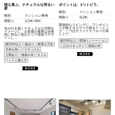
猫も喜ぶ、ナチュラルな明るい
ポイントは、2つトビラ。
家
種別
マンション事例
種別
マンション事例
間取り
2LDK
間取り
1LDK+WIC
開放的なリビングに、ワンポイン
トが映えるカラーの扉をトッピン
光が行き届くナチュラルな空間を
グ。一つはサファイヤブルーの扉
イメージし、お部屋の素材は全体
とドア...
的に明るい色のクリア塗装でデザ
インし...
築25年以上
団地リノベーション
築25年以上
庭あり
耐震も万全
こだわりキッチン
無垢の木
天井が高い
ナチュラル
土間あり
無垢の木
タイル
ペットと暮らす