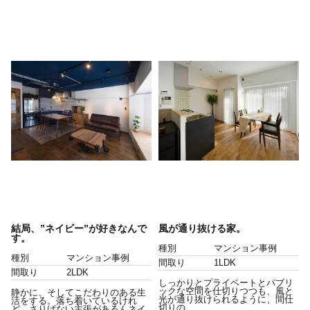
結局、”ネイビー”が好きなんで
風が通り抜ける家。
す。
種別
マンション事例
種別
マンション事例
間取り
1LDK
間取り
2LDK
しっかりとプライベートとパブリ
ックな空間を仕切りつつも、風と
静かに、そしてこだわりのある生
光が通り抜けられるように、間仕
活をする。落ち着いているけれ
切りの...
ど、さりげない主張があるんネイ