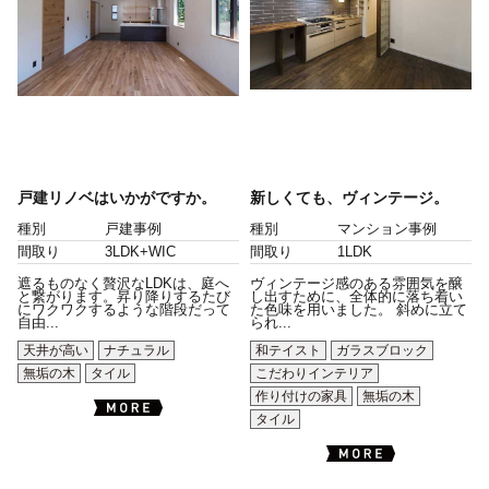
戸建リノベはいかがですか。
新しくても、ヴィンテージ。
種別
戸建事例
種別
マンション事例
間取り
3LDK+WIC
間取り
1LDK
遮るものなく贅沢なLDKは、庭へ
ヴィンテージ感のある雰囲気を醸
と繋がります。昇り降りするたび
し出すために、全体的に落ち着い
にワクワクするような階段だって
た色味を用いました。 斜めに立て
自由...
られ...
天井が高い
ナチュラル
和テイスト
ガラスブロック
無垢の木
タイル
こだわりインテリア
作り付けの家具
無垢の木
タイル