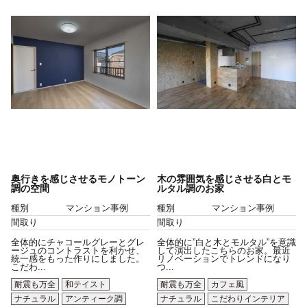
奥行きを感じさせるモノトーン
木の雰囲気を感じさせる白とモ
調の空間
ルタル調のお家
種別
マンション事例
種別
マンション事例
間取り
間取り
全体的にチャコールグレーとグレ
全体的に”白と木とモルタル”を意識
ージュのコントラストを利かせ、
して演出したこちらのお家。最近
統一感をもった作りにしました。
リノベーションでトレンドになり
こだわ...
つ...
耐震も万全
和テイスト
耐震も万全
カフェ風
ナチュラル
アンティーク調
ナチュラル
こだわりインテリア