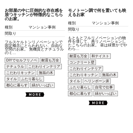
お部屋の中に圧倒的な存在感を
モノトーン調で何を置いても映
放つキッチンが特徴的なこちら
えるお家
のお家。
種別
マンション事例
種別
マンション事例
間取り
間取り
もともとフルリノベーションの物
件を壊して、再リノベーションし
フルスケルトンリノベーションで
たこちらのお家。 昼は緑豊かでや
固定概念にとらわれない、自由な
わら...
空間のお家。 無機質とナチュラル
のミ...
耐震も万全
和テイスト
DIYでセルフリノベ
耐震も万全
コンクリート壁
ナチュラル
こだわりインテリア
こだわりインテリア
こだわりキッチン
無垢の木
こだわりキッチン
無垢の木
タイル
ふたり暮らし
タイル
ヘリンボーン床
都心に暮らす
緑がいっぱい
ふたり暮らし
自宅で仕事
都心に暮らす
緑がいっぱい