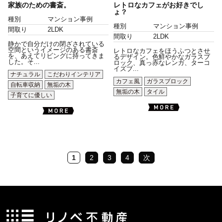
家族のための書斎。
レトロなカフェがお好きでし
ょ？
種別
マンション事例
種別
マンション事例
間取り
2LDK
間取り
2LDK
静かで自分だけの閉ざされている
空間というイメージのある書斎
レトロなカフェをほうふつとさせ
を、あえてリビングに持ってきま
るデザイン。色鮮やかなガラスブ
した。そ...
ロック、真っ赤なレンガ、ターコ
イズブ...
ナチュラル
こだわりインテリア
カフェ風
ガラスブロック
自転車収納
無垢の木
無垢の木
タイル
子育てに優しい
1
2
3
4
次