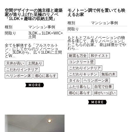
空間デザイナーの施主様と建築
モノトーン調で何を置いても映
家が造り上げた至極のリノベ
えるお家
「1LDK＋趣味の収納土間」
種別
マンション事例
種別
マンション事例
間取り
間取り
3LDK→1LDK+WIC+
土間
もともとフルリノベーションの物
件を壊して、再リノベーションし
たこちらのお家。 昼は緑豊かでや
全てを解体する「フルスケルト
わら...
ン」にしてからのリノベーショ
ン。3LDKから、広々1LDKに土間
耐震も万全
和テイスト
とW...
コンクリート壁
天井が高い
土間あり
こだわりインテリア
こだわりインテリア
こだわりキッチン
無垢の木
ヘリンボーン床
都心に暮らす
タイル
ヘリンボーン床
ふたり暮らし
自宅で仕事
都心に暮らす
緑がいっぱい