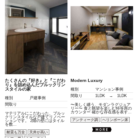
たくさんの『好き』と『こだわ
Modern Luxury
り』を詰め込んだブルックリン
スタイルの家
種別
マンション事例
間取り
1LDK → 1LDK
種別
戸建事例
間取り
〜美しく纏う、モダンラグジュア
リー〜 食と眺望を楽しむ特等席の
カウンター 確かな存在感を表す...
マテリアルにこだわった、ブルッ
クリンスタイルな戸建てリノベー
アンティーク調
ヘリンボーン床
ションです。 2階の壁にはタイル
を数...
耐震も万全
天井が高い