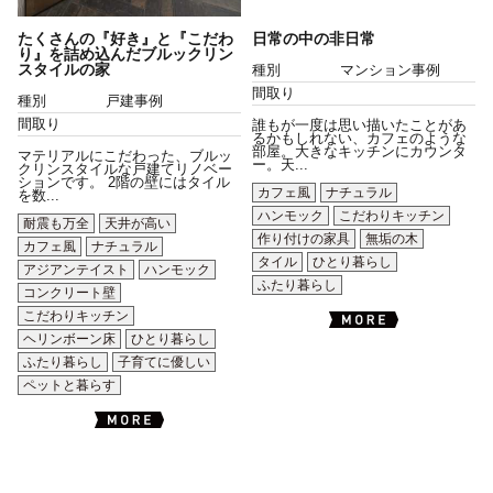
たくさんの『好き』と『こだわ
日常の中の非日常
り』を詰め込んだブルックリン
スタイルの家
種別
マンション事例
間取り
種別
戸建事例
間取り
誰もが一度は思い描いたことがあ
るかもしれない、カフェのような
部屋。大きなキッチンにカウンタ
マテリアルにこだわった、ブルッ
ー。天...
クリンスタイルな戸建てリノベー
ションです。 2階の壁にはタイル
カフェ風
ナチュラル
を数...
ハンモック
こだわりキッチン
耐震も万全
天井が高い
作り付けの家具
無垢の木
カフェ風
ナチュラル
タイル
ひとり暮らし
アジアンテイスト
ハンモック
ふたり暮らし
コンクリート壁
こだわりキッチン
ヘリンボーン床
ひとり暮らし
ふたり暮らし
子育てに優しい
ペットと暮らす