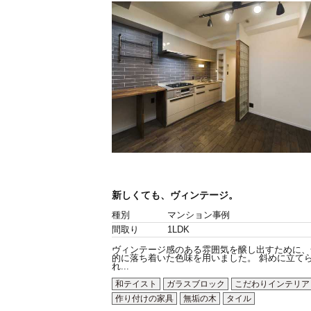
新しくても、ヴィンテージ。
種別
マンション事例
間取り
1LDK
ヴィンテージ感のある雰囲気を醸し出すために、
的に落ち着いた色味を用いました。 斜めに立て
れ...
和テイスト
ガラスブロック
こだわりインテリア
作り付けの家具
無垢の木
タイル