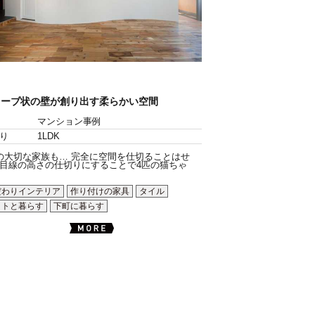
ェーブ状の壁が創り出す柔らかい空間
マンション事例
り
1LDK
の大切な家族も… 完全に空間を仕切ることはせ
目線の高さの仕切りにすることで4匹の猫ちゃ
だわりインテリア
作り付けの家具
タイル
ットと暮らす
下町に暮らす