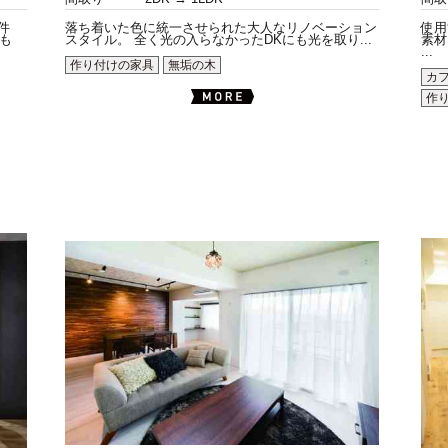
件
落ち着いた色に統一させられた大人なリノベーション
使用
も
スタイル。 全く光の入らなかったDKにも光を取り...
素材
...
作り付けの家具
無垢の木
カ
作