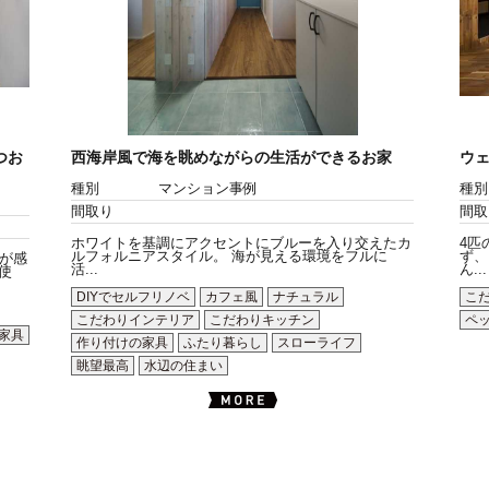
つお
西海岸風で海を眺めながらの生活ができるお家
ウ
種別
マンション事例
種別
間取り
間取
ホワイトを基調にアクセントにブルーを入り交えたカ
4匹
ルフォルニアスタイル。 海が見える環境をフルに
ず、
が感
活...
ん...
使
DIYでセルフリノベ
カフェ風
ナチュラル
こ
こだわりインテリア
こだわりキッチン
ペ
家具
作り付けの家具
ふたり暮らし
スローライフ
眺望最高
水辺の住まい