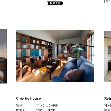
タ
Chic-tic house
Ret
種別
マンション事例
種別
間取り
2DK → 1LDK
間取