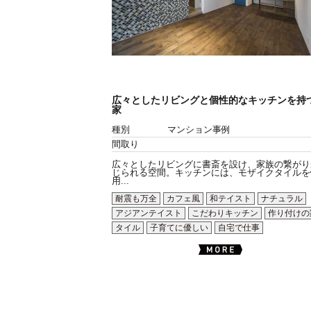
広々としたリビングと個性的なキッチンを持
家
種別
マンション事例
間取り
広々としたリビングに書斎を設け、家族の繋がり
じられる空間。キッチンには、モザイクタイルを
用...
耐震も万全
カフェ風
和テイスト
ナチュラル
アジアンテイスト
こだわりキッチン
作り付けの
タイル
子育てに優しい
自宅で仕事