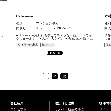
Cafe resort
木
種別
マンション事例
種別
間取り
3LDK → 2LDK+WIC
間取
とい
■リゾートを思わせるデコラティブなクロス、ブラッ
造作
クウォールナットのパネリング。 ■洗面台に併設さ...
ウォ
作り付けの家具
無垢の木
作
1
2
次
会社紹介
選ばれる理由
物件情
コンセプト
リノベ不動産の特徴
リノベ