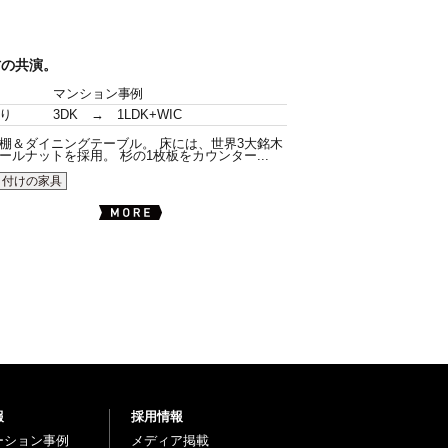
材の共演。
マンション事例
り
3DK → 1LDK+WIC
棚＆ダイニングテーブル。 床には、世界3大銘木
ールナットを採用。 杉の1枚板をカウンター...
り付けの家具
報
採用情報
ーション事例
メディア掲載