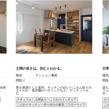
土間の良さは、住むとわかる。
日
種別
マンション事例
種別
間取り
間取
全体
青を基調とした室内。キッチンの白いハニカム貼りの
誰も
ら
タイルや、造作棚のパネリングなど、ディティール
フェ
に...
天...
ナチュラル
土間あり
こだわりインテリア
カ
こだわりキッチン
作り付けの家具
スローライフ
こ