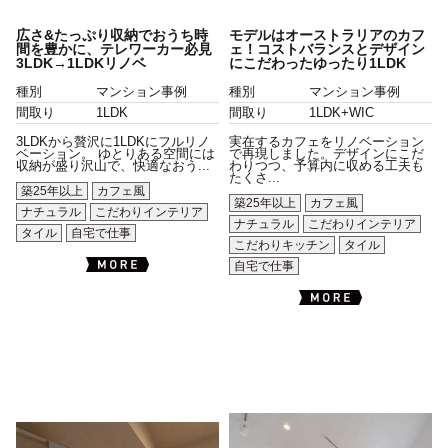
広さ&たっぷり収納でおうち時
モデルはオーストラリアのカフ
間を豊かに、テレワーカー必見
ェ！コストバランスとデザイン
3LDK→1LDKリノベ
にこだわったゆったり1LDK
種別
マンション事例
種別
マンション事例
間取り
1LDK
間取り
1LDK+WIC
3LDKから贅沢に1LDKにフルリノ
実在するカフェをリノベーション
ベーション。 ゆとりある空間には
で再現しました。デザインにこだ
収納が盛り沢山で、快適なおう...
わりつつ、予算内に収める工夫も
たくさ...
築25年以上
カフェ風
築25年以上
カフェ風
ナチュラル
こだわりインテリア
ナチュラル
こだわりインテリア
タイル
自宅で仕事
こだわりキッチン
タイル
自宅で仕事