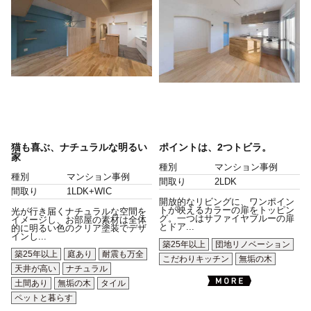
猫も喜ぶ、ナチュラルな明るい
ポイントは、2つトビラ。
家
種別
マンション事例
種別
マンション事例
間取り
2LDK
間取り
1LDK+WIC
開放的なリビングに、ワンポイン
トが映えるカラーの扉をトッピン
光が行き届くナチュラルな空間を
グ。一つはサファイヤブルーの扉
イメージし、お部屋の素材は全体
とドア...
的に明るい色のクリア塗装でデザ
インし...
築25年以上
団地リノベーション
築25年以上
庭あり
耐震も万全
こだわりキッチン
無垢の木
天井が高い
ナチュラル
土間あり
無垢の木
タイル
ペットと暮らす