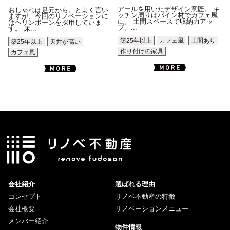
アールを用いたデザイン意匠。 キ
おしゃれは足元から。とよく言い
ッチン周りはパイン材でカフェ風
ますが、今回のリノベーションに
に。 土間スペースで収納力アッ
はヘリンボーンを採用していま
プ。...
す。 床...
築25年以上
カフェ風
土間あり
築25年以上
天井が高い
作り付けの家具
カフェ風
会社紹介
選ばれる理由
コンセプト
リノベ不動産の特徴
会社概要
リノベーションメニュー
メンバー紹介
物件情報